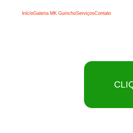
Início
Galeria MK Guincho
Serviços
Contato
o MK
CLI
ATO
Remoção imediat