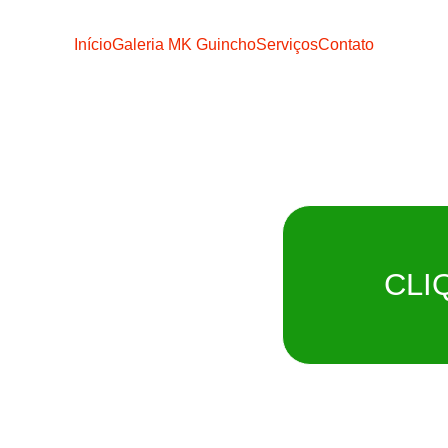
Início
Galeria MK Guincho
Serviços
Contato
o MK
CLI
ATO
Remoção imediat