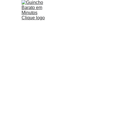
Guinch
 SOCORRO RÁPIDO 
E BAR