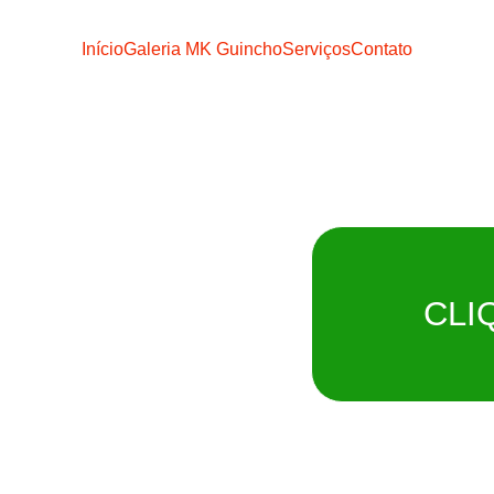
Início
Galeria MK Guincho
Serviços
Contato
o MK
CLI
ATO
Remoção imediat