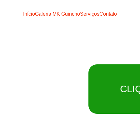
Início
Galeria MK Guincho
Serviços
Contato
o MK
CLI
ATO
Remoção imediat